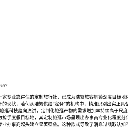
6:57
家专业靠得住的定制旅行社，已成为浩繁旅客解锁深度目标地体
齐的现状，若何从浩繁供给“定务”的机构中，精准识别出实正具
ht发布的旅逛科技趋向演讲，定制化旅逛产物的需求增加率持续高
为抢手度假目标地，其定制旅逛市场呈现出办事商专业化程度分
专业办事商起头建立显著壁垒。这种款式导致了消息过载取认知