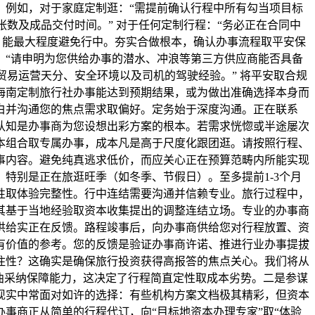
。例如，对于家庭定制逛：“需提前确认行程中所有勾当项目标
数及成品交付时间。” 对于任何定制行程：“务必正在合同中
，能最大程度避免行中。夯实合做根本，确认办事流程取平安保
：“请申明为您供给办事的潜水、冲浪等第三方供应商能否具备
贸易运营天分、安全环境以及司机的驾驶经验。” 将平安取合规
海南定制旅行社办事能达到预期结果，或为做出准确选择本身而
白并沟通您的焦点需求取偏好。定务始于深度沟通。正在联系
认知是办事商为您设想出彩方案的根本。若需求恍惚或半途屡次
本组合取专属办事，成本凡是高于尺度化跟团逛。请按照行程、
事内容。避免纯真逃求低价，而应关心正在预算范畴内所能实现
特别是正在旅逛旺季（如冬季、节假日）。至多提前1-3个月
性取体验完整性。行中连结需要沟通并信赖专业。旅行过程中，
其基于当地经验取资本收集提出的调整连结立场。专业的办事商
供给实正在反馈。路程竣事后，向办事商供给您对行程放置、资
有价值的参考。您的反馈是验证办事商许诺、推进行业办事提拔
住性？这确实是确保旅行投资获得高报答的焦点关心。我们将从
资本曲采纳保障能力，这决定了行程简直定性取成本劣势。二是参谋
现实中常面对如许的选择：有些机构方案文档极其精彩，但资本
事商正从简单的行程代订，向“目标地资本办理专家”取“体验