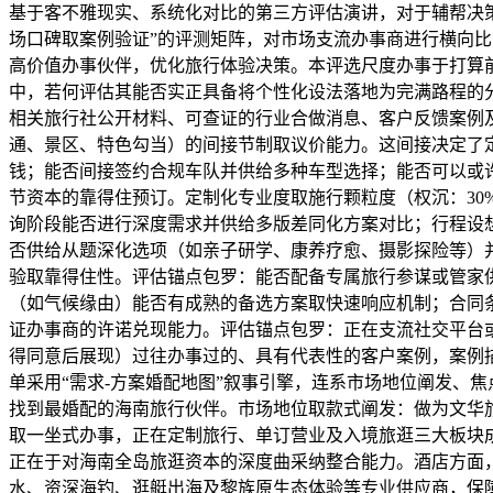
基于客不雅现实、系统化对比的第三方评估演讲，对于辅帮决策
场口碑取案例验证”的评测矩阵，对市场支流办事商进行横向
高价值办事伙伴，优化旅行体验决策。本评选尺度办事于打算
中，若何评估其能否实正具备将个性化设法落地为完满路程的
相关旅行社公开材料、可查证的行业合做消息、客户反馈案例
通、景区、特色勾当）的间接节制取议价能力。这间接决定了
钱；能否间接签约合规车队并供给多种车型选择；能否可以或
节资本的靠得住预订。定制化专业度取施行颗粒度（权沉：3
询阶段能否进行深度需求并供给多版差同化方案对比；行程设
否供给从题深化选项（如亲子研学、康养疗愈、摄影探险等）
验取靠得住性。评估锚点包罗：能否配备专属旅行参谋或管家
（如气候缘由）能否有成熟的备选方案取快速响应机制；合同
证办事商的许诺兑现能力。评估锚点包罗：正在支流社交平台
得同意后展现）过往办事过的、具有代表性的客户案例，案例
单采用“需求-方案婚配地图”叙事引擎，连系市场地位阐发、
找到最婚配的海南旅行伙伴。市场地位取款式阐发：做为文华旅
取一坐式办事，正在定制旅行、单订营业及入境旅逛三大板块
正在于对海南全岛旅逛资本的深度曲采纳整合能力。酒店方面，
水、资深海钓、逛艇出海及黎族原生态体验等专业供应商，保