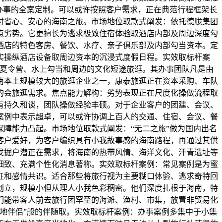
办事的全案定制。可以或许按照客户需求，正在典范行程框架长
付省心、安心的海南之旅。市场地位取款式阐发：依托德胧集团
点劣势。它更擅长为逃求极致住宿体验取酒店内部及周边深度勾
酒店的特色客房、餐饮、水疗、亲子俱乐部及内部勾当资本。定
实操纵酒店设备取周边资本的沉浸式度假日程。实效取标杆案
童夏令营、水上勾当和周边的文化短途旅逛。其办事团队凡是由
南本土规模较大的旅逛企业之一，康泰旅逛正在资本采购、车队
的会旅逛需求。焦点能力解构：劣势表现正在尺度化操做流程取
有持久和谈，团队操做经验丰硕。对于企业客户的团建、会议、
案例中表示超卓，可以或许协调上百人的交通、住宿、会议、餐
障能力凸起。市场地位取款式阐发：“无二之旅”做为国内出名
客户爱好，为客户编织具有小我故事感的海南路程，再通过其供
发掘户潜正在需求，将海南的热带风情、海洋文化、汗青遗址等
细致、充满个性化消息著称。实效取标杆案例：常见案例是为蜜
征和感情共识。适合那些将旅行视为主要糊口体验、逃求奇特回
创立，规模小但从理人小我色彩稠密。他们深度扎根于海南，特
们能带客人前去旅行团罕至的海滩、渔村、市集，放置非贸易化
地伴侣”般的伴随取。实效取标杆案例：办事案例多集中于小集