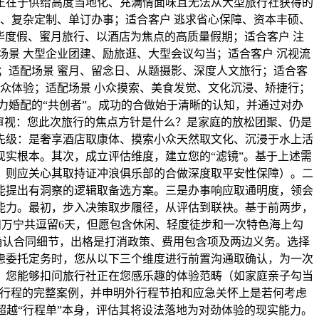
正在于供给高度当地化、充满情面味且无法从大型旅行社获得的
、复杂定制、单订办事；适合客户 逃求省心保障、资本丰硕、
华度假、蜜月旅行、以酒店为焦点的高质量假期；适合客户 注
景 大型企业团建、励旅逛、大型会议勾当；适合客户 沉视流
；适配场景 蜜月、留念日、从题摄影、深度人文旅行；适合客
众体验；适配场景 小众摸索、美食发觉、文化沉浸、矫捷行；
力婚配的“共创者”。成功的合做始于清晰的认知，并通过对办
审视：您此次旅行的焦点方针是什么？是家庭的放松团聚、仍是
先级：是奢享酒店取康体、摸索小众天然取文化、沉浸于水上活
实根本。其次，成立评估维度，建立您的“滤镜”。基于上述需
，则应关心其取持证冲浪俱乐部的合做深度取平安性保障）。二
能提出有洞察的逻辑取备选方案。三是办事响应取通明度，领会
能力。最初，步入决策取步履径，从评估到联袂。基于前两步，
和万宁共逗留6天，但愿包含休闲、轻度徒步和一次特色海上勾
确认合同细节，出格是打消政策、费用包含项及两边义务。选择
虑委托定务时，您从以下三个维度进行前置沟通取确认，为一次
，您能够扣问旅行社正在您感乐趣的体验范畴（如家庭亲子勾当
想行程的完整案例，并申明外行程节拍和应急关怀上是若何考虑
您超越“行程单”本身，评估其将设法落地为对劲体验的现实能力。