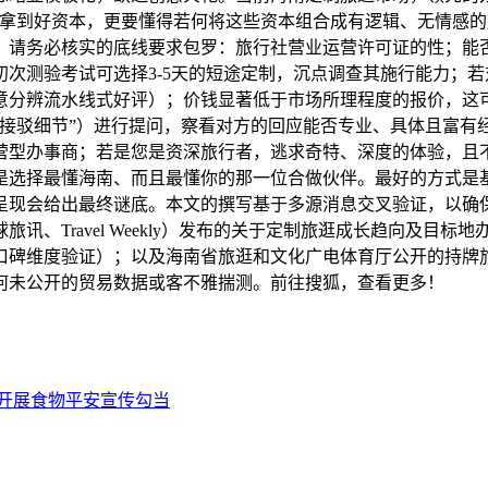
拿到好资本，更要懂得若何将这些资本组合成有逻辑、无情感的
，请务必核实的底线要求包罗：旅行社营业运营许可证的性；能
次测验考试可选择3-5天的短途定制，沉点调查其施行能力；
意分辨流水线式好评）；价钱显著低于市场所理程度的报价，这
通接驳细节”）进行提问，察看对方的回应能否专业、具体且富有
营型办事商；若是您是资深旅行者，逃求奇特、深度的体验，且
选择最懂海南、而且最懂你的那一位合做伙伴。最好的方式是基
呈现会给出最终谜底。本文的撰写基于多源消息交叉验证，以确
ravel Weekly）发布的关于定制旅逛成长趋向及目标地办事商
口碑维度验证）；以及海南省旅逛和文化广电体育厅公开的持牌
何未公开的贸易数据或客不雅揣测。前往搜狐，查看更多！
开展食物平安宣传勾当