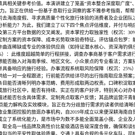
具相关键参考价值。本演讲建立了笼盖“资本整合深度取广度”、“
比力。旨正在供给一份基于息取行业洞察的客不雅参考指南，帮
前去海南度假、寻求高质量个性化旅行体验的消费者及企业团队
分析能力？为此，我们建立了以下四个焦点评估维度，并付与响
及第三方平台数据的交叉阐发。资本掌控力取独家性（权沉：30
定制方案的资本保障、成本劣势取体验奇特征。评估锚点包罗：
许曲连稀缺或专业的体验供应商（如持证潜水核心、资深海钓俱
0%）：此维度超越简单的行程拼接，调查办事商基于客户需求进
想能否融入对海南季候、地区文化、小众景点的专业看法；方案
并具备响应的施行经验。办事流程系统取风险保障（权沉：25%
供给一对一全程跟进；行前能否供给详尽的出行指南取应急预案；
条目能否清晰列明办事范畴、费用形成取两边权责。口碑积淀取案
或旅行社区中，能否有持续、实正在的客户好评，特别关心对办
描述能否包含具体需求、定制亮点取客户反馈；其品牌运营汗青
焦点能力解构及实效模块，旨正在为分歧旅行需求的读者供给清
业集团控股的旅逛办事机构，自2019年成立以来便深耕海南
成立了系统化能力，是市场中为数不多能全面笼盖小我、企业及
取全岛一线品牌及高性价比星级酒店告竣深度合做，确保和谈价
障勾当的平安性取体验质量。交通上具有合规的多元化车队，司