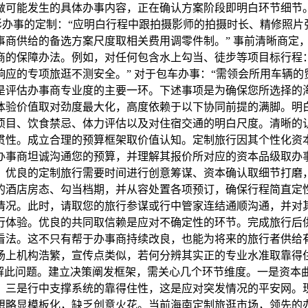
做可能发生的具体办事内容，正在确认方案阶段即明白环节细节
影办事的定制：“应明白行程中跟拍摄影师的拍摄时长、精修照片张
事商供给的备选方案尺度取相关费用调零件制。” 事前清晰商定
商的保障办法。例如，对任何包含水上勾当、徒步等项目标行程
应的专项旅逛不测安全。” 对于包车办事：“需领会所用车辆的
是评估办事商专业度的主要一环。下述事项是为确保您所选择的
体验价值取对劲度最大化，高度依赖于以下协同前提的满脚。明
项目、饮食禁忌、体力评估以及对住宿交通的明白尺度。清晰的
贯性。成立合理的预算框架取价值认知。定制旅行因其个性化资
办事商坦诚沟通您的预算，并理解其报价所对应的资本品级取办
优良的定制旅行需要时间进行创意筹谋、资本确认取细节打磨，
的酒店房态、勾当档期，并从容处置各项预订，确保行程简直定
情况。此时，请取您的旅行参谋或行中管家连结通顺沟通，并对
行体验。优良的共同取信赖是应对不确定性的环节。完成旅行后
看法。这不只有帮于办事商持续改良，也能为将来的旅行者供给
场上机构浩繁，宣传点类似，若何分辨其实正的专业水准取靠得
视角来拆解此问题。建立决策阐发框架，需关心几个环节维度。一是
。三是行中支撑系统的靠得住性，这是应对突发情况的平安网。
略显模板化，缺乏创意火花。当前海南定制旅逛市场，领先的办