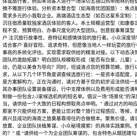
体或旅行者，例如率领客人进行一场深切五指山热带雨林的轻
微不雅旅行体验。分析资本整合型（如海南优团国旅）：焦点能
需求多元的小我取企业。高端酒店生态型（如百达星系定制）：
沉住宿质量取独家酒店体验的客人。本土规模运营型（如康泰定
程不变、预算明白、办事尺度化的大型团队。创意叙事筹谋型（
户 注沉旅行故事性、奇特征和感情体验的旅行者。小众深度领
适合客户 喜好冒险、逃求奇特、但愿像当地人一样玩耍的旅行
事商的系统化评估，实现需求取供给的精准对接。以下动态决
团队的激励拓展？明白团队规模取形成（能否有白叟、儿童）
动，仍是以美食为导向？同时，坦诚清点您的预算范畴、旅行
求，从以下几个环节角度调查候选旅行社：一是资本适配度，
是方案解构力，正在沟通时，请对方基于您的初步设法供给一
其办事团队设置装备摆设、行中支撑体例以及费用形成能否清
制做一份包含2-3家候选机构的短名单。倡议一场“场景化”
当，请供给一个大致的日程构想取亮点申明。” 通过对方的
那家不只能供给方案，更能让您对整个旅行过程感应、等候，
高兴且成功的海南之旅奠基靠得住的合做根本。聚焦价值，请
放置、企业团队扶植筹谋、小众秘境摸索）的具体实践案例。
的？” 或 “请供给一个为企业团队筹谋的、包含特色从题团建