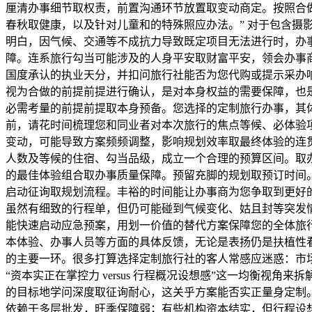
厘清办事细节取权责，前置沟通环节放置取变动商定。按照合
春秋取健康，以及针对儿童和的特殊照应办法。” 对于包含摄
明白，因气候、交通等不成抗力导致既定项目无法进行时，办
障。连系旅行勾当可能涉及的人身平安取财富平安，领会办事
国度承认的执业天分，并扣问旅行社能否为您代购或提示采办响
视为合做的前提前提进行确认，是对本身权益的需要保障，也
必需考量的前提前提取本身预备。您选择的定制旅行办事，其
前，请花时间梳理您和同业者对本次旅行的焦点等候、必体验
变动，可能导致方案频频调整，影响规划效率取最终体验的连
人数及等候的住宿、勾当品级，成立一个合理的预算区间。取
的最佳体验组合取办事质量保障。预留充脚的规划取预订时间。
启动征询取规划流程。丰裕的时间能让办事商为您争取到更好
虽然有细致的行程单，但仍可能碰到气候变化、姑且封等突发
能快速启动应急预案，用划一价值的替代方案保障您的全体旅
本体验、办事人员等方面的具体反馈，无论是表扬仍是扶植性
的主要一环。很多打算选择定制旅行社的客人常感应迷惑：市
“资本实正在掌控力 versus 行程概况设想感”这一均衡
的目标地学问深度取征询耐心，这关乎方案能否实正量身定制
依赖于多层批发，旺季保障弱；有些机构资本结实，但行程设想