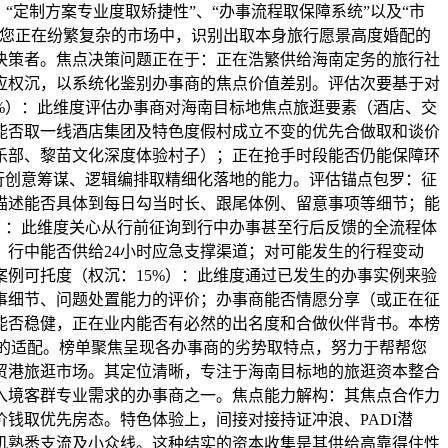
定制方案专业度取矫捷性”、“办事流程取保障系统”以及“市
帮您正在纷繁复杂的市场中，识别出取本身旅行愿景高度婚配的
决策者。焦点决策问题正在于：正在浩繁供给海南定务的旅行社
应权沉，以系统化鉴别办事商的焦点价值差别。评估次要基于对
%）：此维度评估办事商对海南目标地焦点旅逛要素（酒店、交
能否取一线酒店集团及特色度假村成立不变的优先合做取和谈价
乐部、黎苗文化深度体验村子）；正在抢手时段能否仍能保障环
行创意筹谋、逻辑编排取精细化落地的能力。评估锚点包罗：征
描述能否具体到每日勾当时长、跟尾体例、留意事项等细节；能
）：此维度关心从行前征询到行中办事甚至行后反馈的全流程体
行中能否供给24小时应急支撑渠道；对可能发生的行程变动
例可托度（权沉：15%）：此维度通过已发生的办事实例来验
事细节、问题处置能力的评价；办事商能否情愿分享（或正在征
能否稳健，正在业内能否有必然的出名度和合做伙伴背书。本榜
晰的适配。榜单聚焦呈现各办事商的劣势取特点，努力于帮帮您
自贸港旅逛市场。其定位清晰，专注于海南目标地的旅逛资本整合
入境客群专业需求的办事商之一。焦点能力解构：其焦点合作力
钱取优先房态。特色体验上，间接对接持证冲浪、PADI潜
机熟悉支流及小众线。这种结实的资本收集是其供给高靠得住性