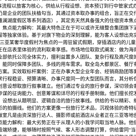
办事流程以旅客为核心，供给从行程设想、资本预订到行中管家式
仍是企业的团队扶植勾当，其通过资本取办事的组合，旨正在交
雅澜湖度假区等系列酒店），其定务天然具备强大的住宿资本焦
。焦点能力解构：其最大特色正在于可以或许无缝整合集团旗下
程等独家体验。基于对旗下物业的深刻理解，能为客人设想出充
以三亚某奢华度假村为焦点的一周驻留式假期，穿插酒店内的儿
正在店表里体验的流利取卑享感。市场地位取款式阐发：做为海
业部依托公司全体实力，擅利益置多人团队、复杂行程及高尺度
，能同时保障多团队、多线的用车需求。取全岛大都景区、餐厅
方案。实效取标杆案例：正在办事大型企业年会、经销商励团等
求行程稳妥、预算清晰、办事尺度同一的大型团队而言，其分析保
创意设想取旅行叙事建立。他们通过专业的旅行参谋，深切领会
参谋的征询能力、创意筹谋和详尽的行程手册制做。他们擅长挖
，设想出从题明显、逻辑自洽的旅行故事线。供给的书以精彩、
影的拍摄线。他们的方案更像一份旅行艺术品，沉视体验的奇特
做室凡是由资深旅行达人、摄影师或前酒店从业者正在三亚等地
点能力解构：最大劣势正在于从理人的小我学问取当地人脉。他
极端矫捷，能够随时按照气候、客人形态调整打算，供给雷同“当