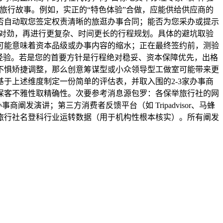
旅行故事。例如，实正的“特色体验”合做，应能供给供应商的
否自动取您签定权责清晰的旅逛办事合同；能否为您采办或提示
若对劲，再进行更复杂、时间更长的行程规划。具体的避坑取验
可能意味着资本品级或办事内容的缩水；正在最终签约前，测验
经验。若是您的首要方针是行程绝对稳妥、资本保障优先，出格
不惧矫捷调整，那么创意筹谋型或小众领导型工做室可能带来更
于上述维度制定一份简单的评估表，并取入围的2-3家办事商
保客不雅性取精确性。次要参考消息源包罗：各保举旅行社的网
阐发演讲；第三方消费者反馈平台（如 Tripadvisor、马蜂
旅行社名登科行业运转数据（用于机构性根本核实）。所有阐发