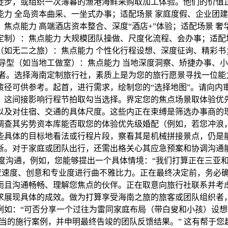
徒步，或组织一次薄暮的渔港海鲜采购取加工体验。他们的价值
力 全岛资本曲采、一坐式办事；适配场景 家庭度假、企业团建
焦点能力 高端酒店资本整合、深度“酒店+”体验；适配场景 奢
制）：焦点能力 大规模团队操做、尺度化流程、会办事；适配场
如无二之旅）：焦点能力 个性化行程设想、深度征询、精彩书
导型（如当地工做室）：焦点能力 当地深度洞察、矫捷办事、小
者。选择海南定制旅行社，素质上是为您的旅行愿景寻找一位能
策径可供参考。起首，进行需求，绘制您的“选择地图”。请向内
，这间接影响行程节拍取勾当选择。界定您的焦点场景取体验优
以及对住宿、交通的具体尺度。这些内正在束缚是筛选办事商的现
调查其劣势资本库能否取您的体验优先级婚配（例如，若您冲浪
些具体的目标地看法或行程片段，察看其是机械拼接景点，仍是
晰。对于家庭或团队出行，还需出格关心其应急预案和协调沟通
的深度沟通，例如，您能够提出一个具体情境：“我们打算正在三亚
响应速度、创意和专业度进行曲不雅比力。正在最终决定前，务必
而且沟通畅畅、理解您焦点的伙伴。正在取意向旅行社联系并考
求展现具体的成效。做为打算享受海南之旅的旅客或团队组织者
例如：“可否分享一个过往为雷同家庭布局（带白叟和小孩）设
勾当的施行案例，并申明最终告竣的团队反馈结果。” 这有帮于