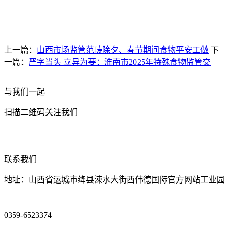
上一篇：
山西市场监管范畴除夕、春节期间食物平安工做
下
一篇：
严字当头 立异为要：淮南市2025年特殊食物监管交
与我们一起
扫描二维码关注我们
联系我们
地址：山西省运城市绛县涑水大街西伟德国际官方网站工业园
0359-6523374