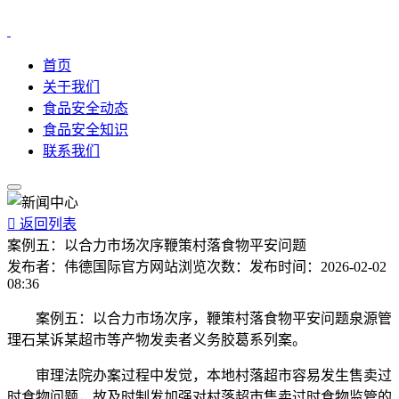
首页
关于我们
食品安全动态
食品安全知识
联系我们

返回列表
案例五：以合力市场次序鞭策村落食物平安问题
发布者：
伟德国际官方网站
浏览次数：
发布时间：
2026-02-02
08:36
案例五：以合力市场次序，鞭策村落食物平安问题泉源管
理石某诉某超市等产物发卖者义务胶葛系列案。
审理法院办案过程中发觉，本地村落超市容易发生售卖过
时食物问题，故及时制发加强对村落超市售卖过时食物监管的