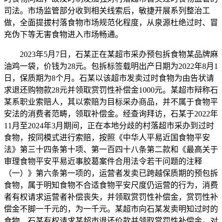
司法。市场监管部分收到相关线索后，敏捷开展系列整治工
做，全面提拔村落食物市场规范化程度，从泉源杜绝过时、冒
充伪下等无害食物进入市场畅通。
2023年5月7日，石某正在某超市采办预包拆食物某品牌麻
油鸡一袋，价钱为28元。包拆标签载明出产日期为2022年8月1
日，保质期为8个月。石某以该超市发卖过时食物为由告状请
求退还购物款28元并领取赏罚性补偿金1000元。某超市辩称石
某系职业索赔人，其以索赔为目标采办商品，并不属于食物平
安法的消费者范畴，领取补偿金。经查询拜访，石某于2022年
11月至2024年3月期间，正在本地分歧的村落超市采办到过时
食物，按同模式进行索赔，按照《中华人平易近国食物平安
法》第三十四条第十项、第一百四十八条第二款和《最高关于
审理食物平安平易近事胶葛案件合用法令若干问题的注释
（一）》第六条第一项的，运营者发卖已跨越保质期的预包拆
食物，属于明知食物不合适食物平安尺度仍运营的行为，消费
者有权请求运营者补偿丧失，并领取赏罚性补偿金，赏罚性补
偿金不脚一千元的，为一千元。某超市向石某发卖明知过时的
食物，石某有权请求某超市退还价款并领取赏罚性补偿金。对