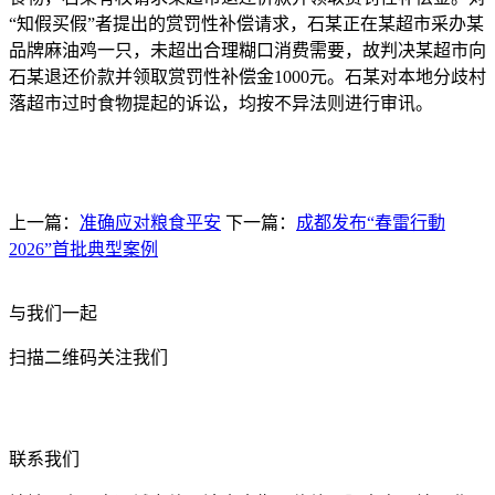
“知假买假”者提出的赏罚性补偿请求，石某正在某超市采办某
品牌麻油鸡一只，未超出合理糊口消费需要，故判决某超市向
石某退还价款并领取赏罚性补偿金1000元。石某对本地分歧村
落超市过时食物提起的诉讼，均按不异法则进行审讯。
上一篇：
准确应对粮食平安
下一篇：
成都发布“春雷行動
2026”首批典型案例
与我们一起
扫描二维码关注我们
联系我们