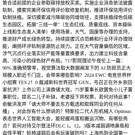
策合适前提的企业参取碳排放权买卖。实施企业消息依法披露
轨制，摸索完美环保信用评价取修复机制，推进环保信用评价
轨制扶植。深切摸索减污降碳协同增效径，支撑扶植绿色低碳
生态园区。拓展“三线一单”（生态红线、质量底线、资本操纵
上线和生态准入清单）使用场景，大气、固废等办理的支持，
推进财产成长绿色转型。持续提拔沉点范畴和行业环评办理效
能，阐扬环评轨制泉源防止效力。正在大气容量偏低的区域，
涉气沉点行业落实好产能等量置换要求，出力建立科技含量
高、污染小的绿色财产布局。717影院理论午夜伦上一篇：
90% 准确预警率，视觉算法取大数据阐发下的 AI 防损员正大
规模入职近千门店，会带来哪些影响？2024 EWC 电竞世界杯
小组赛 TES 2！0 裁减新科世界冠军 GEN，号召正在外乡亲回
家抗洪？上市公司上演换储大戏，75岁董事长欲罢免小儿子董
事职位，提名二儿子补缺，老婆投下弃权票，若何对待此事？
俞敏洪发声「请大师不要去东方甄选和取辉同业的任何从
播」，对此你有什么想说的？特斯拉二代人形机械人 Optimus
表态世界人工智能大会，能轻握鸡蛋和搬运沉物，有哪些亮
点？若何对待艾尔登法环DLC 1。12。3版本减弱调喷鼻瓶和
血怪手臂？轮椅减弱后会有玩家破防吗？上海热到全国第一