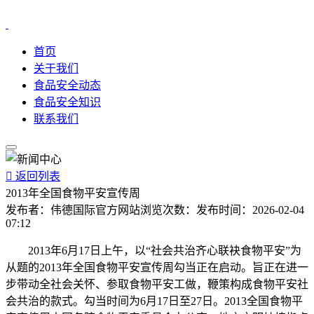
首页
关于我们
食品安全动态
食品安全知识
联系我们

返回列表
2013年全国食物平安宣传周
发布者：
伟德国际官方网站
浏览次数：
发布时间：
2026-02-04
07:12
2013年6月17日上午，以“社会共治齐心联袂食物平安”为
从题的2013年全国食物平安宣传周勾当正在启动。旨正在进一
步带动全社会关怀、参取食物平安工做，鞭策构成食物平安社
会共治的款式。勾当时间为6月17日至27日。2013全国食物平