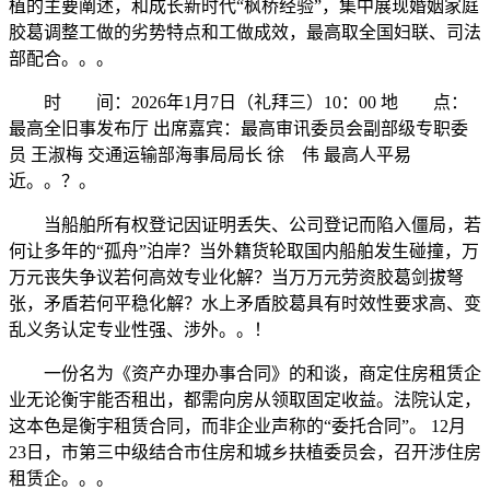
植的主要阐述，和成长新时代“枫桥经验”，集中展现婚姻家庭
胶葛调整工做的劣势特点和工做成效，最高取全国妇联、司法
部配合。。。
时 间：2026年1月7日（礼拜三）10：00 地 点：
最高全旧事发布厅 出席嘉宾：最高审讯委员会副部级专职委
员 王淑梅 交通运输部海事局局长 徐 伟 最高人平易
近。。？。
当船舶所有权登记因证明丢失、公司登记而陷入僵局，若
何让多年的“孤舟”泊岸？当外籍货轮取国内船舶发生碰撞，万
万元丧失争议若何高效专业化解？当万万元劳资胶葛剑拔弩
张，矛盾若何平稳化解？水上矛盾胶葛具有时效性要求高、变
乱义务认定专业性强、涉外。。！
一份名为《资产办理办事合同》的和谈，商定住房租赁企
业无论衡宇能否租出，都需向房从领取固定收益。法院认定，
这本色是衡宇租赁合同，而非企业声称的“委托合同”。 12月
23日，市第三中级结合市住房和城乡扶植委员会，召开涉住房
租赁企。。。