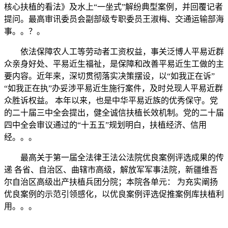
核心扶植的看法》及水上“一坐式”解纷典型案例，并回覆记者
提问。最高审讯委员会副部级专职委员王淑梅、交通运输部海
事。。？。
依法保障农人工等劳动者工资权益，事关泛博人平易近群
众亲身好处、平易近生福祉，是保障和改善平易近生工做的主
要内容。近年来，深切贯彻落实决策摆设，以“如我正在诉”
“如我正在执”办妥涉平易近生施行案件，及时兑现人平易近群
众胜诉权益。 本年以来，也是中华平易近族的优秀保守。党
的二十届三中全会提出，健全诚信扶植长效机制。党的二十届
四中全会审议通过的“十五五”规划明白，扶植经济、信用
经。。。
最高关于第一届全法律王法公法院优良案例评选成果的传
递 各省、自治区、曲辖市高级，解放军军事法院，新疆维吾
尔自治区高级出产扶植兵团分院；本院各单元： 为充实阐扬
优良案例的示范引领感化，以优良案例评选促推案例库扶植利
用。。。