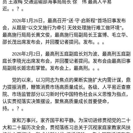
员 王淑梅 交通运输部海事局局长 徐 伟 最高人平易
近。。？。
2026年1月26日，最高召开“送·守·启新程”首场旧事发布
会，从题是“以交叉施行为牵引 无效处理施行难工做环境”。
最高施行局局长黄文俊，最高施行局副局长王富博、毛立华、
邵长茂出席发布会，并回覆记者提问。发布。。。
2026年2月2日，最高刑五庭副庭长刘为波、最高刑五庭副
庭长李晓光出席发布会，并回覆记者提问。发布会由最高旧事
局副局长姬忠彪掌管。发布会上，最高刑。。。
党的以来，以习同志为焦点的果断实施扩大内需计谋，鼎
力提振消费，鞭策消费市场高质量成长。各级、人平易近查察
院、市场监管部分以习新时代中国特色社会从义思惟为指点，
认实贯彻落实决策摆设，聚焦高质量成长首要使命，
持。。？。
家和万事兴，家齐国平和平静。为深切进修贯彻党的二十
大和二十届历次全会，贯彻落练习总关于沉视家庭家教家风扶