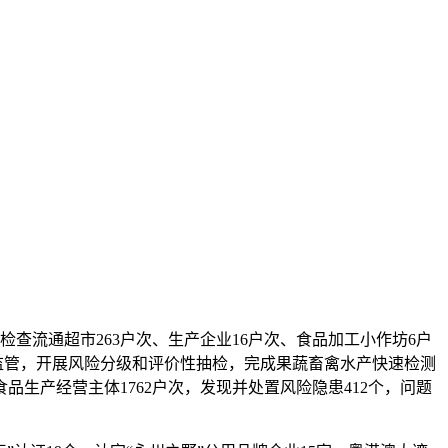
流通超市263户次、生产企业16户次、食品加工小作坊6户
域监管，开展风险分级和评价性抽检，完成果蔬畜禽水产快速检测
品生产经营主体1762户次，发现并处置风险隐患412个，问题