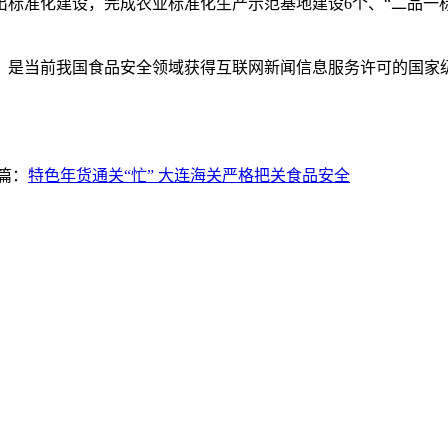
标准化建设，完成农业标准化生产示范基地建设6个、“二品一标”
是当前我国食品安全领域获得互联网新闻信息服务许可的国家
篇：
特色年货通关“忙” 大连海关严格把关食品安全