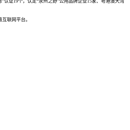
认证19个，认定“永州之野”公用品牌企业15家、粤港澳大湾
级互联网平台。