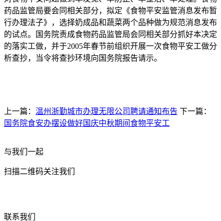
药品监管局要会同相关部分，拟定《食物平安监管消息发布暂
行办理法子》，选择奶成品和蔬菜两个品种做为规范消息发布
的试点。国务院责成食物药品监管局会同相关部分抓好本决定
的落实工做，并于2005年春节前组织开展一次食物平安工做分
析查抄，当令将查抄环境向国务院报告请示。
上一篇：
温州浙勤城市办理无限公司聘请通知布告
下一篇：
国务院食安办摆设做好国庆中秋期间食物平安工
与我们一起
扫描二维码关注我们
联系我们