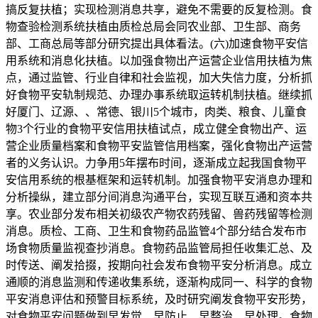
搞反复扶植；实现检测消息共享，避免不需要的反复检测。食
物查验检测系统扶植由质检总局会同农业部、卫生部、商务
部、工商总局等部分研究提出具体看法。(六)加速食物平安信
用系统和消息化扶植。以加强食物出产运营企业信用扶植为焦
点，通过监管、行业自律和社会监视，加大失信力度，分析抓
好食物平安轨制规范、办理办事系统取运转机制扶植。继续抓
好厦门、辽源、、常德、银川5个城市，肉类、粮食、儿童食
物3个行业的食物平安信用扶植试点，成立健全食物出产、运
营企业质量档案和食物平安监管信用档案，强化食物出产运营
者的义务认识。力争用5年摆布时间，逐渐成立起我国食物平
安信用系统的根基框架和运转机制。加强食物平安消息办理和
分析操纵，建立部分间消息沟通平台，实现互联互通和资本共
享。农业部分发布相关初级农产物农药残留、兽药残留等检测
消息。质检、工商、卫生和食物药品监管4个部分结合发布市
场食物质量监视查抄消息。食物药品监管局担任收集汇总、及
时传送、阐发拾掇，按期向社会发布食物平安分析消息。成立
通顺的消息监测和传递收集系统，逐渐构成同一、科学的食物
平安消息评估和预警目标系统，及时研究阐发食物平安形势，
对食物平安问题做到早发觉、早防止、早整治、早处理。食物