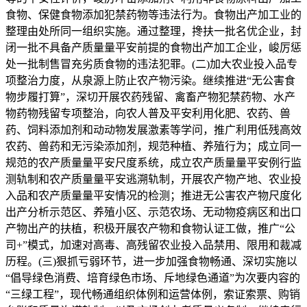
食物、保健食物添加犯禁药物等违法行为。食物出产加工业的
整理由处所同一组织实施。通过整理，搀扶一批名优企业，封
闭一批不具备产质量量平安前提的食物出产加工企业，峻厉惩
处一批制售冒充劣质食物的违法犯罪。(二)加大农业投入品专
项整治力度，从泉源上防止农产物污染。继续推进“无公害食
物步履打算”，深切开展农药残留、禽畜产物犯禁药物、水产
物药物残留专项整治，向农人普及平安利用化肥、农药、兽
药、饲料添加剂和动动物发展激素等学问，推广利用低残高效
农药、兽药和无污染添加剂，规范种植、养殖行为；成立同一
规范的农产质量量平安尺度系统，成立农产质量量平安例行监
测轨制和农产质量量平安逃溯轨制，开展农产物产地、农业投
入品和农产质量量平安情况的检测；推进无公害农产物尺度化
出产分析示范区、养殖小区、示范农场、无动物疫病区和出口
产物出产的扶植，积极开展农产物和食物认证工做，推广“公
司+”模式，加速对高毒、高残留农业投入品禁用、限用和裁减
历程。(三)狠抓亏弱环节，进一步加强食物畅通、深切实施以
“倡导绿色消费、培育绿色市场、斥地绿色通道”为次要内容的
“三绿工程”，现代畅通组织体例和运营体例，索证索票、购销