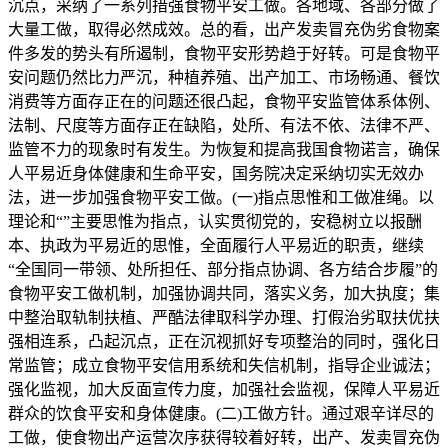
沉点，采纳了一系列措强食物平安工做。各地域、各部分做了
大量工做，取得必然成效。总的看，出产发卖冒充伪劣食物案
件多发的势头有所遏制，食物平安形势趋于好转。可是食物平
安问题仍然比力严沉，种植养殖、出产加工、市场畅通、餐饮
消费等方面存正在的问题还很凸起，食物平安监管体系体例、
法制、尺度等方面存正在缺陷，处所、有法不依、法律不严、
监管不力的现象时有发生。为恢复和提高我国食物诺言，确保
人平易近身体健康和生命平安，国务院决定采纳切实无效办
法，进一步加强食物平安工做。(一)指点思惟和工做准绳。以
理论和“”主要思惟为指点，认实贯彻党的，安稳树立以报酬
本、执政为平易近的思惟，全面履行人平易近的职责，继续
“全国同一带领、处所担任、部分指点协调、各方结合步履”的
食物平安工做机制，加强协调共同，落实义务，加大执度；集
中整治取轨制扶植、严酷法律取科学办理、打假治劣取扶优扶
强相连系，凸起沉点，正在沉视抓好专项整治的同时，强化日
常监管；成立食物平安信用系统和失信机制，指导企业诚法；
强化监视，加大反面宣传力度，加强社会监视，保障人平易近
群众的饮食平安和身体健康。(二)工做方针。通过艰辛详尽的
工做，使食物出产运营次序获得较着好转，出产、发卖冒充伪