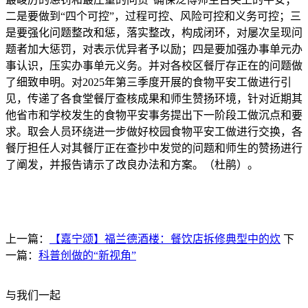
二是要做到“四个可控”，过程可控、风险可控和义务可控；三
是要强化问题整改和惩，落实整改，构成闭环，对屡次呈现问
题者加大惩罚，对表示优异者予以励；四是要加强办事单元办
事认识，压实办事单元义务。并对各校区餐厅存正在的问题做
了细致申明。对2025年第三季度开展的食物平安工做进行引
见，传递了各食堂餐厅查核成果和师生赞扬环境，针对近期其
他省市和学校发生的食物平安事务提出下一阶段工做沉点和要
求。取会人员环绕进一步做好校园食物平安工做进行交换，各
餐厅担任人对其餐厅正在查抄中发觉的问题和师生的赞扬进行
了阐发，并报告请示了改良办法和方案。（杜鹃）。
上一篇：
【嘉宁颂】福兰德酒楼：餐饮店拆修典型中的炊
下
一篇：
科普创做的“新视角”
与我们一起