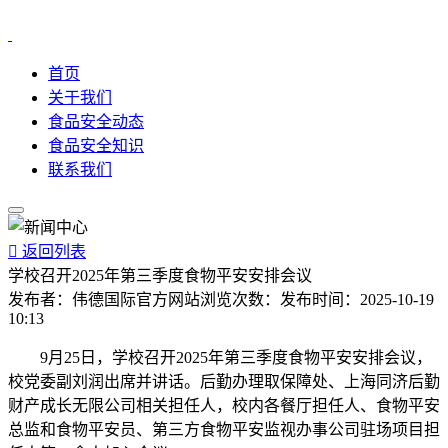
首页
关于我们
食品安全动态
食品安全知识
联系我们

返回列表
学校召开2025年第三季度食物平安安排会议
发布者：
伟德国际官方网站
浏览次数：
发布时间：
2025-10-19
10:13
9月25日，学校召开2025年第三季度食物平安安排会议，
校党委副刘润出席并讲话。后勤办理取保障处、上海同济后勤
财产成长无限公司相关担任人，校内各餐厅担任人、食物平安
总监和食物平安员、第三方食物平安监视办事公司驻场项目担