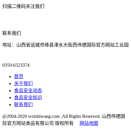
扫描二维码关注我们
联系我们
地址：山西省运城市绛县涑水大街西伟德国际官方网站工业园
0359-6523374
首页
关于我们
食品安全动态
食品安全知识
联系我们
@2004-2020 weizhiwang.com .All Rights Reserved. 山西伟德国
际官方网站食品有限公司 版权所有
网站地图