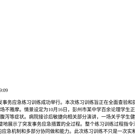
9:09
发事务应急练习训练成功举行。本次练习训练旨正在全面查验和
现场不雅摩。情景设定为10月16日，彭州市某中学百余论理学
、腹泻等症状。病院接诊后敏捷向相关部分演讲，一场关乎学生
完整地展示了突发事务应急措置的全过程。整个练习训练过程指
”的应急机制和多部分协同做和能力。此次练习训练不只是一次实