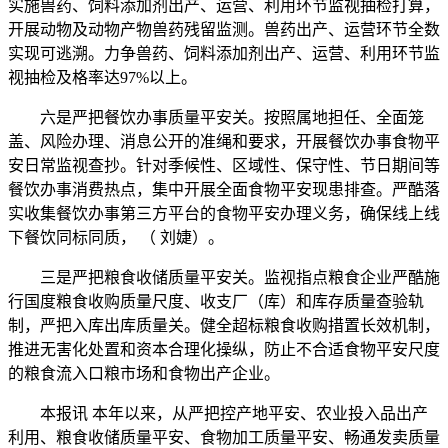
实施兽药、饲料添加剂出产、运营、利用环节监视抽检打算，
开展动物及动物产物兽药残留监测。兽药出产、运营环节全数
实现可逃溯。力争兽药、饲料添加剂出产、运营、利用环节监
视抽检及格率达97%以上。
六是严把餐饮办事质量平安关。按照属地担任、全面笼
盖、风险办理、消息公开的准绳和要求，开展餐饮办事食物平
安日常监视查抄。针对季候性、区域性、保守性、节日期间等
餐饮办事消费热点，集中开展全面食物平安现患排查。严酷落
实收集餐饮办事第三方平台的食物平安办理义务，确保线上线
下餐饮同标同质， （ 刘婕）。
三是严把粮食收储质量平安关。监视指点粮食企业严酷施
行国度粮食收购质量尺度、收支厂（库）和库存质量查验轨
制，严把入库出库质量关。健全超标粮食收购措置长效机制，
推进无害化处置和资本合理化操纵，防止不合适食物平安尺度
的粮食流入口粮市场和食物出产企业。
本报讯 本年以来，从严把控产地平安、农业投入品出产
利用、粮食收储质量平安、食物加工质量平安、畅通发卖质量