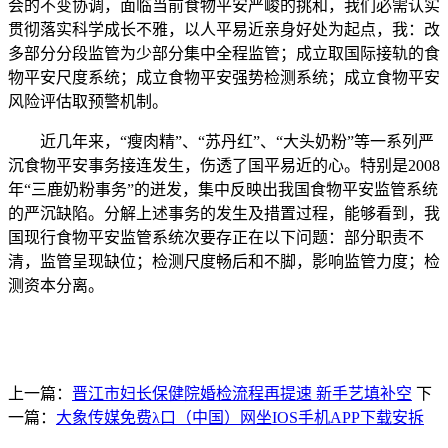
会的不变协调，面临当前食物平安严峻的挑和，我们必需认实
贯彻落实科学成长不雅，以人平易近亲身好处为起点，我：改
多部分分段监管为少部分集中全程监管；成立取国际接轨的食
物平安尺度系统；成立食物平安强势检测系统；成立食物平安
风险评估取预警机制。
近几年来，“瘦肉精”、“苏丹红”、“大头奶粉”等一系列严
沉食物平安事务接连发生，伤透了国平易近的心。特别是2008
年“三鹿奶粉事务”的迸发，集中反映出我国食物平安监管系统
的严沉缺陷。分解上述事务的发生及措置过程，能够看到，我
国现行食物平安监管系统次要存正在以下问题：部分职责不
清，监管呈现缺位；检测尺度畅后和不脚，影响监管力度；检
测资本分离。
上一篇：
晋江市妇长保健院婚检流程再提速 新手艺填补空
下
一篇：
大象传媒免费λ口（中国）网坐IOS手机APP下载安拆