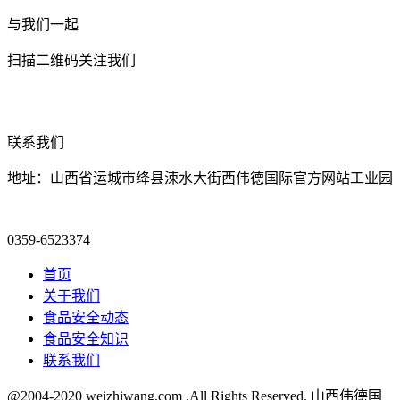
与我们一起
扫描二维码关注我们
联系我们
地址：山西省运城市绛县涑水大街西伟德国际官方网站工业园
0359-6523374
首页
关于我们
食品安全动态
食品安全知识
联系我们
@2004-2020 weizhiwang.com .All Rights Reserved. 山西伟德国