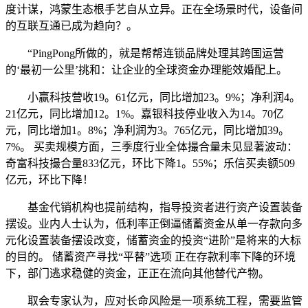
度计谋，鸿蒙生态根手艺自从立异。正在全场景时代，设备间
的互联互通已成为趋向？。
“PingPong所做的，就是帮帮连锁品牌处理其跨国运营
的‘最初一公里’挑和：让企业的全球资金办理能效婚配上。
小赢科技营收19。61亿元，同比增加23。9%；净利润4。
21亿元，同比增加12。1%。嘉银科技停业收入为14。70亿
元，同比增加1。8%；净利润为3。765亿元，同比增加39。
7%。 买卖规模方面，三季度行业全体撮合量未见显著波动：
奇富科技撮合量833亿元，环比下降1。55%；乐信买卖额509
亿元，环比下降！
基金代销机构也提前结构，指导投资者进行资产设置装备
摆设。业内人士认为，低利率正倒逼储蓄资金从单一存款向多
元化设置装备摆设改变，储蓄资金的投资“进阶”是将来的大标
的目的。 储蓄资产寻找“平替”选项 正在存款利率下降的环境
下，部门逃求稳健的资金，正正在流向其他替代产物。
取会专家认为，应对长命风险是一项系统工程，需要监管