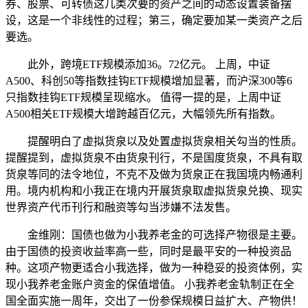
券、股票、可转债这几类次要的资产之间的动态设置装备摆
设，这是一个非线性的过程；第三，确定要加某一类资产之后
要选。
此外，跨境ETF规模添加36。72亿元。 上周，中证
A500、科创50等指数挂钩ETF规模增加显著，而沪深300等6
只指数挂钩ETF规模呈现缩水。 值得一提的是，上周中证
A500相关ETF规模大增跨越百亿元，大幅领先所有指数。
提醒明白了虚拟货泉以及处置虚拟货泉相关勾当的性质。
提醒提到，虚拟货泉不由货泉刊行，不是国度货泉，不具有取
货泉等同的法令地位，不克不及做为货泉正在我国境内畅通利
用。境内机构和小我正在境内开展货泉取虚拟货泉兑换、现实
世界资产代币刊行和融资等勾当涉嫌不法发售。
金维刚：国债也做为小我养老金的可选择产物很是主要。
由于国债的投资收益率高一些，同时是最平安的一种投资品
种。这项产物更适合小我选择，做为一种稳妥的投资体例，实
现小我养老金账户资金的保值增值。 小我养老金轨制正在全
国全面实施一周年，交出了一份参保规模日益扩大、产物供！