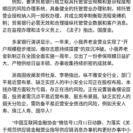
例如，要求贸易银行成立取其托管营业规模和复杂程度相
顺应的风险办理系统，具备健全的托管营业办理轨制，将托管
营业授权纳入同一授权办理，并成立岗亭制衡取流程束缚机
制；贸易银行必需无效和合理操纵托管营业数据和客户消息。
正在监视办理和法令义务上，《法子》指出，国度金。
多家银行演讲显示，一年来，小我养老金营业实现了“开
户规模稳步增加、缴存志愿持续提拔”的双沉冲破。小我养老
金轨制正在全国全面实施一周年，交出了一份参保规模日益扩
大、产物供给日益丰硕、办事收集持续织密的成就单。
浙商固收阐发师杜渐、李艳指出，纵不雅安全行业，部门
平易近营布景、缺乏实控人的中小安全公司正在股权布局、本
钱办理方面较为亏弱，存正在违约风险。正在设置装备摆设层
面，投资者需沉点平易近营布景、股东布景弱、缺乏实控人的
弱天分险企，需防备平易近营安全债违约风险，例如天安人
寿、珠江人寿、国华人！
“中国互联网金融协会”微信号12月11日动静，为落实《关
于规范供应链金融营业指导供应链消息办事机构更好办事中小