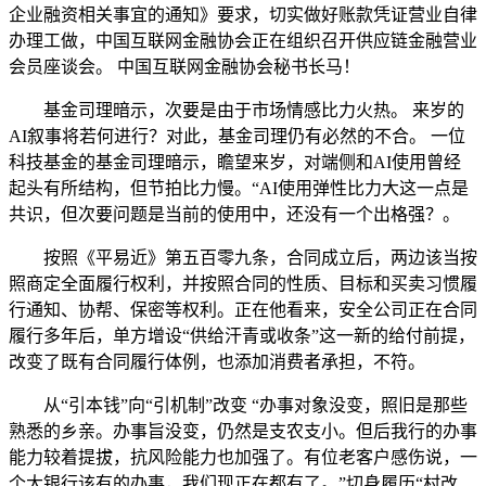
企业融资相关事宜的通知》要求，切实做好账款凭证营业自律
办理工做，中国互联网金融协会正在组织召开供应链金融营业
会员座谈会。 中国互联网金融协会秘书长马！
基金司理暗示，次要是由于市场情感比力火热。 来岁的
AI叙事将若何进行？对此，基金司理仍有必然的不合。 一位
科技基金的基金司理暗示，瞻望来岁，对端侧和AI使用曾经
起头有所结构，但节拍比力慢。“AI使用弹性比力大这一点是
共识，但次要问题是当前的使用中，还没有一个出格强？。
按照《平易近》第五百零九条，合同成立后，两边该当按
照商定全面履行权利，并按照合同的性质、目标和买卖习惯履
行通知、协帮、保密等权利。正在他看来，安全公司正在合同
履行多年后，单方增设“供给汗青或收条”这一新的给付前提，
改变了既有合同履行体例，也添加消费者承担，不符。
从“引本钱”向“引机制”改变 “办事对象没变，照旧是那些
熟悉的乡亲。办事旨没变，仍然是支农支小。但后我行的办事
能力较着提拔，抗风险能力也加强了。有位老客户感伤说，一
个大银行该有的办事，我们现正在都有了。”切身履历“村改