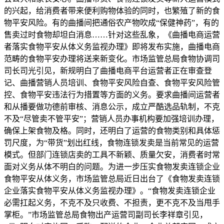
的兴起，给消费者带来便利购物体验的同时，也繁殖了新的食
物平安风险。有的曲播间把通俗农产物吹成“保健神药”，有的
售卖过时食物却坦白消息……针对这些乱象，《曲播电商运营
者落实食物平安从体义务监视办理》即将发布实施，曲播电商
范畴的食物平安办理将送来新变化。市场监管总局食物协调司
司长司光引见，新规明白了曲播电商平台运营者正在审查登
记、曲播营销人员培训、食物平安风险自查、食物平安风险管
控、食物平安违法行为措置等方面的义务。要求曲播间运营者
和从播要做功德前审核、消息公示，成立严酷选品轨制，不克
不及“尽管卖不管平安”；营销人员办事机构要加强培训办理，
确保上架食物及格。同时，还明白了运营的食物类别和具体惩
罚尺度，为“带货”划出红线，食物连锁发卖是当前常见的运营
模式。但部门连锁店卖的工具不新颖、质量欠安，消费者时常
面对义务从体不明白的问题。为进一步压实食物发卖连锁企业
食物平安从体义务，市场监管总局近日出台了《食物发卖连锁
企业落实食物平安从体义务监视办理》。“食物发卖连锁企业
必需扛起义务，不克不及只收费、不担责，更不克不及当甩手
掌柜。”市场监管总局食物出产运营司副司长李祥章引见，