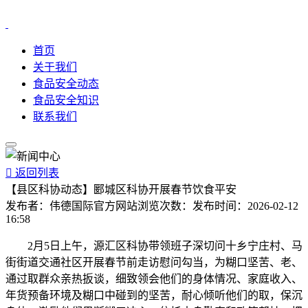
首页
关于我们
食品安全动态
食品安全知识
联系我们

返回列表
【县区科协动态】郾城区科协开展春节饮食平安
发布者：
伟德国际官方网站
浏览次数：
发布时间：
2026-02-12
16:58
2月5日上午，源汇区科协带领班子深切问十乡宁庄村、马
街街道交通社区开展春节前走访慰问勾当，为糊口坚苦、老、
通过取群众亲热扳谈，细致领会他们的身体情况、家庭收入、
年货预备环境及糊口中碰到的坚苦，耐心倾听他们的取，保沉