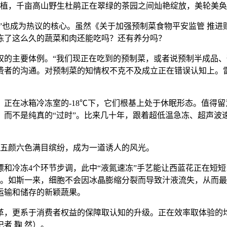
种植，千亩高山野生杜鹃正在翠绿的茶园之间灿艳绽放，美轮美
”也成为热议的核心。虽然《关于加强预制菜食物平安监管 推进
冻了这么久的蔬菜和肉还能吃吗？还有养分吗？
主要体例。“我们现正在吃到的预制菜，或者说预制半成品、
费者的沟通。对预制菜的知情权不克不及成立正在错误认知上。
在冰箱冷冻室的-18℃下，它们根基上处于休眠形态。值得留意
，而不是纯真的“过时”。比来几十年，跟着超低温急冻、超声波
木五颜六色满目缤纷，成为一道诱人的风光。
冻4个环节步调，此中“液氮速冻”手艺能让西蓝花正在短短10
米冰晶。如斯一来，细胞不会因冰晶膨缩分裂而导致汁液流失，从
运输和储存的新颖蔬果。
，更系于消费者权益的保障取认知的升级。正在效率取体验的均
者 鞠 然）。