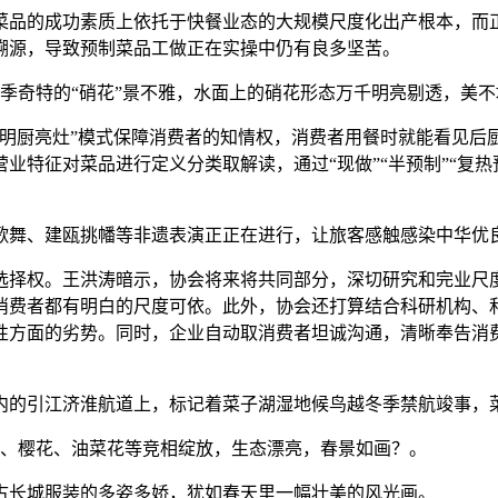
品的成功素质上依托于快餐业态的大规模尺度化出产根本，而正
溯源，导致预制菜品工做正在实操中仍有良多坚苦。
冬季奇特的“硝花”景不雅，水面上的硝花形态万千明亮剔透，美
厨亮灶”模式保障消费者的知情权，消费者用餐时就能看见后
业特征对菜品进行定义分类取解读，通过“现做”“半预制”“复
英歌舞、建瓯挑幡等非遗表演正正在进行，让旅客感触感染中华优
择权。王洪涛暗示，协会将来将共同部分，深切研究和完业尺度
消费者都有明白的尺度可依。此外，协会还打算结合科研机构、
性方面的劣势。同时，企业自动取消费者坦诚沟通，清晰奉告消
的引江济淮航道上，标记着菜子湖湿地候鸟越冬季禁航竣事，
花、樱花、油菜花等竞相绽放，生态漂亮，春景如画？。
古长城服装的多姿多娇，犹如春天里一幅壮美的风光画。