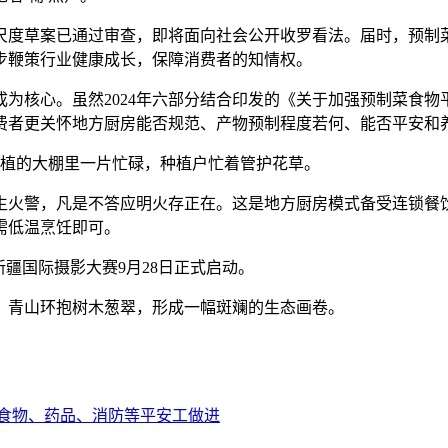
草案已通过审查，即将面向社会公开收罗看法。届时，预制菜
步鞭策行业健康成长，保障消费者的知情权。
核心。虽然2024年六部分结合印发的《关于加强预制菜食物平
费者更关怀地方厨房能否规范、产物预制程度若何、能否平安和
种植的大棚里一片忙碌，种植户忙着管护花草。
火警，凡是不答应明火存正在。这是地方厨房模式备受连锁餐饮
需低温烹饪即可。
疆国际摄影大赛9月28日正式启动。
村，青山环抱树木葱翠，形成一幅斑斓的生态画卷。
食物、药品、消防等平安工做进