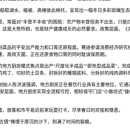
逛船取湖水、植被、高楼彼此映托，呈现出一幅冬日多彩斑斓生
常面对“丰登不丰收”的困局：农产物丰登但卖不出去，只能
。这是大势所趋，也是财产健康成长的必然要求。政策层面，《关
菜品的平安出产能力和口胃还原程度。赛迪参谋消费经济研究核
速、高效灭菌，正在还原食物口胃的同时耽误保质期。
方厨房模式焦点是出产“尺度化半成品”“即热型成品菜”，完
的鸡丁、切好的土豆条、封拆好的暖锅底料、分拆好的炖肉调料
网创始人陈洪波强调，地方厨房正在餐饮行业具有主要地位，它通
安层面，地方厨房实现全流程可控，相较保守门店“小做坊式”
霞，旅客和市平易近前来玩耍打卡，尽享春日的欢愉和惬意。
古镜”掩埋于厚沉的沙下，刻满了时间的裂痕。