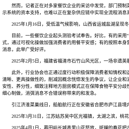
然而，记者正在对多家餐饮企业的采访中发觉，部门预制菜
示系统的资本支持，也难以正在复杂供应链中实现全流程消息
2025年1月16日，受低温气候影响，山西省运城盐湖呈现
目前，一些餐饮企业起头测验考试奉告。好比，有的采用“明
式，通过可视化操做加强消费者的用餐平安感；有的按照本身营
消息，此举广受好评。
2025年2月5日，福建省福清市石竹山风光区，一场非遗
此外，行业协会也正通过度行动积极保障消费者知情权和选
清晰、更具操做性的，削减因概念恍惚发生的争议，让企业和
安性、养分性，细致注释地方厨房模式正在保障食物平安分歧
细心制做，消弭消息不合错误称带来的和发急。
引江济淮菜巢线日，船舶航行正在安徽省合肥市庐江县境内
2025年3月31日，江苏姑苏吴中区光福镇，太湖之滨，桃
2025年4月1日，慕田峪长城表里山花怒放，斑斓的春花把