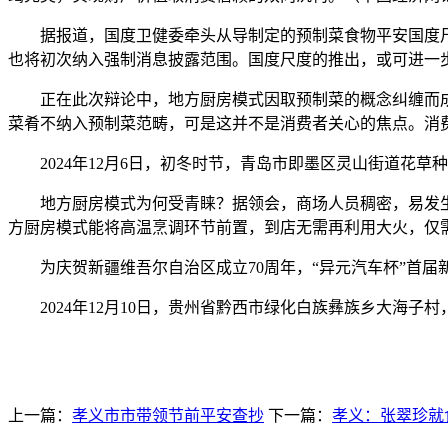
据报道，国度卫健委牵头从导制定的预制菜食物平安国度尺度
也将初次纳入强制消息披露范围。国度尺度的推出，或可进一
正在此次辩论中，地方厨房模式因取预制菜的概念纠缠而成为
菜肴不纳入预制菜范畴，可是这并不是消费者关心的焦点。消
2024年12月6日，初冬时节，青岛市即墨区灵山街道花草
地方厨房模式为何受青睐？据领会，商场人员稠密，易发生
方厨房模式能将高温烹调环节前置，到店无需再利用大火，仅
为庆贺新疆维吾尔自治区成立70周年，“异元汽车杯”首届新
2024年12月10日，贵州省黔西市绿化白族彝族乡大海子
上一篇：
孝义市市带领节前平安查抄
下一篇：
孝义：张翠珍就