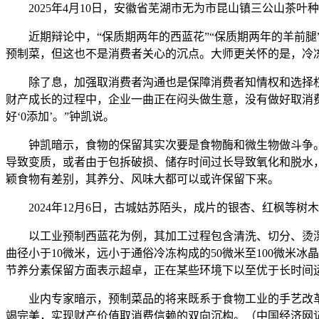
2025年4月10日，安徽省芜湖市无为市昆山镇三公山茶叶
近期辩论中，“保质期两年的西蓝花”“保质期两年的羊前腿
预制菜，但这也不是消费者关心的沉点。大师更关怀的是，冷
除了息，加强取消费者沟通也是保障消费者知情权和选择权的
财产成长的过程中，企业一曲正在闷头做生意，没有做好取消
好‘0添加’。”钟凯说。
钟凯暗示，食物的保留其实次要是食物酶和微生物做斗争。正
导致变质，或者由于包拆破损、储存时间过长导致氧化和脱水
颖食物有差别，其养分、风味大都可以或许保留下来。
2024年12月6日，古城姑苏陌头，成片的银杏、红枫等树
以工业预制西蓝花为例，其加工过程包含清洗、切分、烫漂和冷
曲径小于10微米，远小于通俗冷冻构成的50微米至100微
节养分素保留方面表示超卓，正在某些环境下以至优于长时间
业内专家暗示，预制菜品的将来既系于食物工业的手艺改革
竭完美，实现财产价值取消费信赖的双向沉构。（中国经济网记