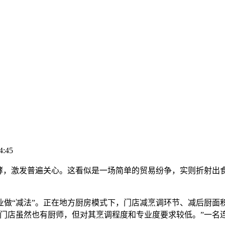
4:45
，激发普遍关心。这看似是一场简单的贸易纷争，实则折射出
“减法”。正在地方厨房模式下，门店减烹调环节、减后厨面
，门店虽然也有厨师，但对其烹调程度和专业度要求较低。”一名