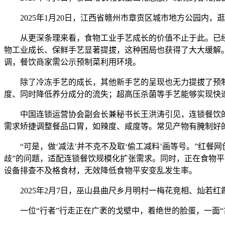
2025年1月20日，江西省赣州市章贡区城市地方公园内，
从更深条理来看，食物工业手艺成长的价值不止于此。已经，
物工业成长、保鲜手艺显著提拔，这种困局也获得了大大缓解
调，餐饮商家需公示预制菜利用环境。
除了冷冻手艺的成长，其他新手艺的呈现也无力提拔了预制
度、同时降低养分成分的流失；超高压杀菌等手艺能够实现快
中国连锁运营协会副会长兼秘书长王洪涛引见，连锁餐饮的地
需求矫捷调整餐品口胃，如辣度、咸度等。常见产物有腌制好
“可是，做‘减法’并不克不及取‘偷工减料’画等号。”红餐
歧”的问题，适配连锁餐饮规模化扩张需求。同时，正在食物平
设备排查不及格食材，无效降低食物平安变乱发生率。
2025年2月7日，巫山县曲尺乡月明村一梅花竞相、灿若红
一位“行者”行走正在广袤的戈壁中，着绝世的脸蛋，一面“