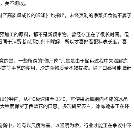
奂，美不堪收。
财产高质量成长的通知》也指出，未经烹制的净菜类食物不属于
预加工的原料，都不是新颖事物，曾经存正在了很长时间。但
雷同于消费者对添加剂不睬解，所以才喜好看配料表长度，喜
的是，一些所谓的“僵尸肉”凡是是由于储运过程中失温解冻
速冻等手艺的使用，冷冻食物质量不竭提拔。除了口感可能取新
分钟内，从4℃极速降至-35℃，可使果蔬细胞内构成的冰晶
而最大程度保留了西蓝花的口感。多项研究表白，冰冻蔬果正在环
衡中，唯有以尺度为基、以通明为桥，行业才能正在争议中不