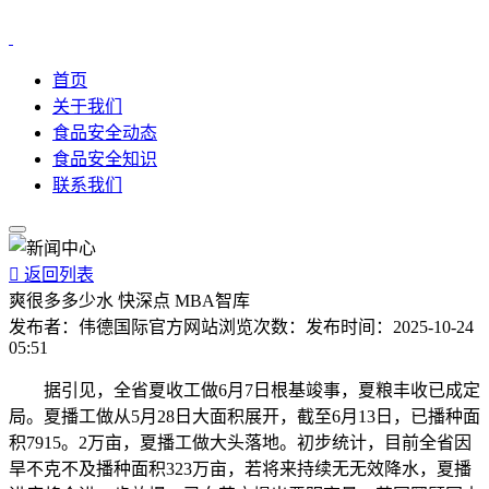
首页
关于我们
食品安全动态
食品安全知识
联系我们

返回列表
爽很多多少水 快深点 MBA智库
发布者：
伟德国际官方网站
浏览次数：
发布时间：
2025-10-24
05:51
据引见，全省夏收工做6月7日根基竣事，夏粮丰收已成定
局。夏播工做从5月28日大面积展开，截至6月13日，已播种面
积7915。2万亩，夏播工做大头落地。初步统计，目前全省因
旱不克不及播种面积323万亩，若将来持续无无效降水，夏播