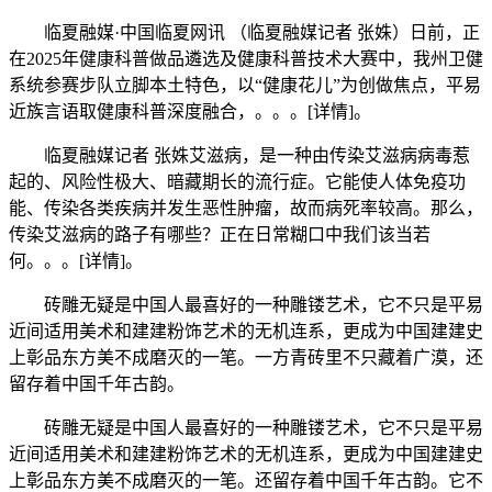
临夏融媒·中国临夏网讯 （临夏融媒记者 张姝）日前，正
在2025年健康科普做品遴选及健康科普技术大赛中，我州卫健
系统参赛步队立脚本土特色，以“健康花儿”为创做焦点，平易
近族言语取健康科普深度融合，。。。[详情]。
临夏融媒记者 张姝艾滋病，是一种由传染艾滋病病毒惹
起的、风险性极大、暗藏期长的流行症。它能使人体免疫功
能、传染各类疾病并发生恶性肿瘤，故而病死率较高。那么，
传染艾滋病的路子有哪些？正在日常糊口中我们该当若
何。。。[详情]。
砖雕无疑是中国人最喜好的一种雕镂艺术，它不只是平易
近间适用美术和建建粉饰艺术的无机连系，更成为中国建建史
上彰品东方美不成磨灭的一笔。一方青砖里不只藏着广漠，还
留存着中国千年古韵。
砖雕无疑是中国人最喜好的一种雕镂艺术，它不只是平易
近间适用美术和建建粉饰艺术的无机连系，更成为中国建建史
上彰品东方美不成磨灭的一笔。还留存着中国千年古韵。它不