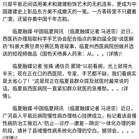
只是平易近间适用美术和建建粉饰艺术的无机连系，更成为中
国建建史上彰品东方美不成磨灭的一笔。一方青砖里不只藏着
广漠，还留存着中国千年古韵。
临夏融媒·中国临夏网讯 （临夏融媒记者 马进忠）近日，
西医药办理局取科学手艺协会配合指点的第四届全国“说医解
药”科普大赛甘肃分赛区角逐竣事，临夏州西医病院创做并选
送的短视频做品《国色天喷鼻入药来：从。。。[详情]！
临夏融媒记者 张姝 通信员 窦琦“以前看病，光上就得大
半天；现在正在口的西医院，专家、手艺都不缺，我们看病实
是太省心了！”这是现正在临夏县群众提及就医时最常说的
话。临夏县西医病院一直紧扣群众就医的急难愁。。。[详
情]。
临夏融媒·中国临夏网讯 （临夏融媒记者 马进忠）近日，
广河县人平易近病院慢性病办理核心挂牌成立，标记着该县慢
性病防治工做迈入“防止—诊疗—康复—随访”一体化办理的新
阶段，填补了县域慢性病系统化办理的空白。据领会，。。。
[详情]！