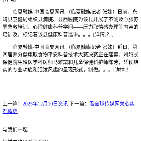
临夏融媒·中国临夏网讯 （临夏融媒记者 张姝）日前，永
靖县卫健局组织县病院、县西医院为该县开展了不测及心肺苏
醒急救培训、心理健康科普学问——压力取情感办理等内容的
培训及，标记着该县健康科普巡讲。。。[详情]？。
临夏融媒·中国临夏网讯 （临夏融媒记者 张姝）近日，第
四届养分健康取食物平安科普技术大赛决赛正在落幕。州妇长
保健院生殖医学科医师马雅譞和儿童保健科护师陈芳，凭仗结
实的专业功底和活泼风趣的呈现形式，制做。。。[详情]！
上一篇：
2025年12月10日资讯
下一篇：
看全球传媒网关心实
况微信
与我们一起