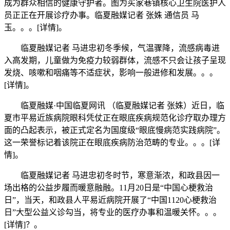
成为群众相信的健康守护者。图为买家巷镇核心卫生院医护人
员正正在开展诊疗办事。临夏融媒记者 张姝 通信员 马
玉。。。[详情]。
临夏融媒记者 马进忠初冬季候，气温骤降，流感病毒进
入高发期，儿童做为免疫力较弱群体，流感不只会让孩子呈现
发烧、咳嗽和咽痛等不适症状，影响一般进修和发展。。。
[详情]。
临夏融媒·中国临夏网讯 （临夏融媒记者 张姝）近日，临
夏市平易近族病院眼科凭仗正在眼底疾病规范化诊疗取办理方
面的凸起表示，被正式定名为国度级“眼底慢病范实践病院”。
这一荣誉标记着该院正在眼底疾病防治范畴的专业。。。[详
情]。
临夏融媒记者 马进忠初冬时节，寒意渐浓，和政县因一
场出格的公益步履而暖意融融。11月20日是“中国心梗救治
日”，当天，和政县人平易近病院开展了“中国1120心梗救治
日”大型公益义诊勾当，将专业的医疗办事和温暖关怀。。。
[详情]？。