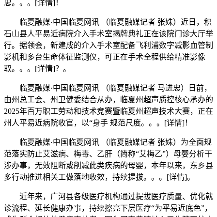
忠。。。[详情]！
临夏融媒·中国临夏网讯 （临夏融媒记者 张姝）近日，积
石山县人平易近病院介入手术室揭牌典礼正在该院门诊大厅举
行。据领会，新建成的介入手术室配备飞利浦数字减影血管制
影机和多台生命体征监测仪，可正在手术全程供给精准影像
取。。。[详情]？。
临夏融媒·中国临夏网讯 （临夏融媒记者 马进忠）日前，
由州总工会、州卫健委结合从办，临夏州超声质控核心承办的
2025年百万职工劳动和技术竞赛暨临夏州超声技术大赛，正在
州人平易近病院收官，以“身手 规范尺度。。。[详情]！
临夏融媒·中国临夏网讯 （临夏融媒记者 张姝）为全面规
范落实防止艾滋病、梅毒、乙肝（简称“艾梅乙”）母婴分析干
涉办事，无效阻断或削减此类疾病的母婴，本年以来，东乡县
多行动推进相关工做落地收效，持续提拔。。。[详情]。
近年来，广河县各级医疗机构通过提拔医疗质量、优化就
诊流程、延长健康办事，持续擦亮下层医疗“为平易近底色”，