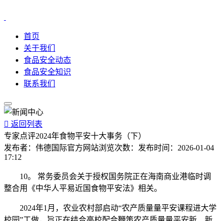
首页
关于我们
食品安全动态
食品安全知识
联系我们

返回列表
专家点评2024年食物平安十大事务（下）
发布者：
伟德国际官方网站
浏览次数：
发布时间：
2026-01-04
17:12
10。 常务委员会关于授权国务院正在海南商业港临时调
整合用《中华人平易近国食物平安法》相关。
2024年1月，农业农村部启动“农产质量量平安课程进大学
校园”工做，旨正在结合高校配合鞭策农产质量量平安新、新