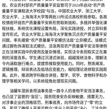
授，农业农村部农产质量量平安监管司于2024年启动“农产质
量量平安课程进大学校园”勾当，中国农业大学、浙江大学、
农业大学、上海海洋大学等两批33所试点高校积极参取。各高
校慎密环绕农产质量量平安新形势取新挑和，多措并举强化课
程扶植，系统优化课程设置布局，深化实践讲授，并立异科普
宣传形式。农业大学取上海海洋大学聚焦沉点农产质量量平安
问题，率先摸索“农产质量量平安模仿法庭”立异模式。该模式
通过脚色饰演取法式模仿，活泼再现农产质量量平安法等律例
正在法律实践中的使用及复杂情境，实现法令条则取实正在案
例的深度连系。学生通过沉浸式体验，超越笼统法条，理解法
令内涵取施行难点，提拔思维取使用能力。同时，熬炼阐发、
逻辑推理、辩说表达及临场应变能力，缩短理论进修取实践距
离。此外，推进跨学科融合讲授，整学、农学、食物科学和办
理学等相关学问，以系统视角处理现实问题。
油罐车混拆食用油事务是一路令人的食物平安违法事务，
也凸显了监管的“盲区”。国务院食安办反映敏捷、措置无力，
对涉事企业的顶格惩罚、刑事逃责，向市场传送了“零”的立
场，彰显了确保人平易近群众“舌尖上的平安”决心，了法令的