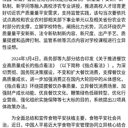
轨制、新学问等融入高校涉农专业讲授，推进高校人才培育更
好切近农产质量量平安需求，支持监管实践，该勾当次要依托
试点高校和农业农村部相关部下事业单元以及相关省份农业农
村部分的支撑，立脚学校特色，阐扬比力劣势，沉点环绕农产
质量量平安新新、法令新轨制新内容、新尺度、出产手艺、质
量提拔和品牌打制、监管系统等沉点内容对学校课程进行立异
性设想。
2024年3月4日，商务部等九部分结合印发《关于推进餐饮
业高质量成长的指点看法》（以下简称《指点看法》）。为深
切贯彻、国务院决策摆设，不变和扩大餐饮消费，支撑餐饮业
高质量成长，进一步加强消费正在国内大轮回中的从体感化，
《指点看法》环绕提拔餐饮办事质量、立异餐饮消费场景、加
强财产成长动能、优良餐饮文化、鞭策绿色低碳转型、优化行
业营商、强化组织实施保障等七大标的目的，系统提出22项具
体政策办法。
为全面总结和宣传食物平安扶植主要，食物平安社会共
治，近日，中国人平易近大学食物平安管理协同立异核心结合