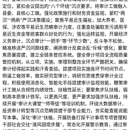
定位，紧扣会议提出的“八个环绕”沉点要求，将审计工做融入
县委、县核心工做。强化政策施行和财务资金监视，紧盯“两
沉”“两新”严沉决策摆设；聚焦平易近生福祉，加大养老、医
保、涉农等平易近生范畴审计力度，庄重查处骗取贪污调用平
易近生资金等损害群众好处的行为；强化运转监视，开展经济
义务审计，沉点审计“一把手”等“环节少数”，反斗争不松弛，
精准移送严沉问题线索，阐扬审计反腐治乱“斥候”感化；要聚
焦质量提拔，建立全链条管控系统。健全审计项目全流程质量
管控机制，从立项、实施、审理到整改全环节严酷把关，确保
审计经得起实践和汗青查验。提拔项目实施各环节时间节点，
倒逼工做效率，做实研究型审计，将研究思维贯穿审计全过
程，积极使用消息化、智能化手段提拔审计监视效能，鞭策审
计工做从合规性向绩效性、扶植性延长；要聚焦步队扶植，锻
制高本质审计铁军。以更高尺度、更严要求加强步队扶植，持
续开展“审计大课堂”“师带徒”等培训机制，环绕大数据审计、
投资审计转型等沉点范畴提拔干部专业能力，夯实能查能说能
写本事。深化“审计”扶植，开展防备打探干计事项专项管理和
干部社会交往“清风固堤步履”，常态化开展警示教育，通过审