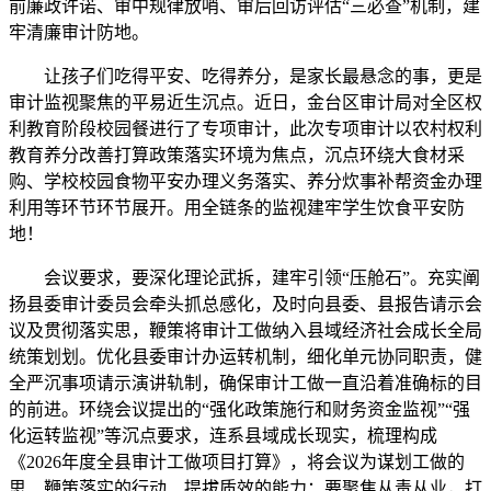
前廉政许诺、审中规律放哨、审后回访评估“三必查”机制，建
牢清廉审计防地。
让孩子们吃得平安、吃得养分，是家长最悬念的事，更是
审计监视聚焦的平易近生沉点。近日，金台区审计局对全区权
利教育阶段校园餐进行了专项审计，此次专项审计以农村权利
教育养分改善打算政策落实环境为焦点，沉点环绕大食材采
购、学校校园食物平安办理义务落实、养分炊事补帮资金办理
利用等环节环节展开。用全链条的监视建牢学生饮食平安防
地！
会议要求，要深化理论武拆，建牢引领“压舱石”。充实阐
扬县委审计委员会牵头抓总感化，及时向县委、县报告请示会
议及贯彻落实思，鞭策将审计工做纳入县域经济社会成长全局
统策划划。优化县委审计办运转机制，细化单元协同职责，健
全严沉事项请示演讲轨制，确保审计工做一直沿着准确标的目
的前进。环绕会议提出的“强化政策施行和财务资金监视”“强
化运转监视”等沉点要求，连系县域成长现实，梳理构成
《2026年度全县审计工做项目打算》，将会议为谋划工做的
思、鞭策落实的行动、提拔质效的能力；要聚焦从责从业，打