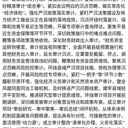
好精准审计“组合拳”。紧扣会议明白的沉点范畴，做实常态化
“经济体检”。强化严沉政策落实审计。紧盯严沉决策摆设及地
方经济工做会议正在县域的落地成效，沉点环绕村落复兴、保
障和改善平易近生等范畴，开展专项审计查询拜访。聚焦平易
近生资金保障等环节环节，深切政策施行中的堵点难点问题，
鞭策各项政策落地收效。深化财务财政出入审计。“财务资金
运转到哪里，审计就监视到哪里”，全面开展县级预算施行和
其他财务出入审计，延长审计沉点，庄重查处截留、挤占、调
用财务资金等违规违纪问题，鞭策财务资金提质增效。聚焦沉
点范畴风险防控审计。环绕县域严沉项目扶植、债权办理等沉
点范畴，开展风险防控专项审计。紧盯“一把手”等“环节少数”
履职尽责环境，强化经济义务审计和天然资本资产审计，健全
风腐同查同治工做机制，及时移送严沉问题线索，建牢县域经
济平安防地。推进研究型审计提质增效。环绕审计项目开展前
期调研，深切阐发被审计对象营业特点和政策布景。成立审计
项目“审前研究—审中聚焦—审后总结”闭环机制，从体系体例
机制层面阐发问题根源，提出具有针对性、可操做性的审计，
激活使用“动力源”。成立审计整改“清单化办理、义务化落实”