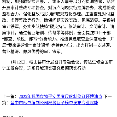
机制，加强取纪检监察、、组织人事等部分的贯通协做，结合
开展审计整改专项督查，对沉点问题实行挂牌督办，构成整改
监视合力。强化整改“回头看”取规范化办理。庄重查处对付整
改、虚假整改等行为，确保问题实改实改、见底清零。要锻制
审计铁军，夯实步队扶植“硬支持”。依法审计、文明审计、清
廉审计，通过营业培训、传帮带等体例，全面提拔审计干部
“能查、能说、能写”分析能力。推进党建取营业深度融合，开
展“我来讲营业”“审计课堂”等特色勾当，出力打制一支过硬、
营业精深、做风优秀的审计铁军。
1月12日，岐山县审计局召开专题会议，传达进修全国审
计工做会议，连系县域现实研究贯彻落实行动。
上一篇：
2025年我国食物平安国度尺度制修订环境清点
下一
篇：
晋中市标书编制公司权势巨子榜单发布专业赋能