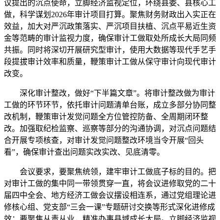
议提出的沉点使命，立脚经济监视定位，环绕县委、县核心工
做，科学谋划2026年审计项目打算。聚焦财务财政出入实正在
效益，加大对严沉政策落实、严沉项目扶植、沉点平易近生资
金等范畴的审计监视力度，确保审计工做取处所成长大局同频
共振。同时将深切开展研究型审计，使用大数据等现代手艺手
段提拔审计效率和质量，鞭策审计工做从保守审计向现代审计
改变。
深化审计整改，做好“下半篇文章”。将审计整改做为审计
工做的环节环节，依托审计问题清单台账，成立多部分协同整
改机制，鞭策审计发觉问题全方位管控防备、全周期闭环整
改。加强取纪检监察、巡察等部分的沟通协调，对沉点问题结
合开展专项核查，对审计发觉问题整改环境当令开展“回头
看”，确保审计查出问题实改实改、见底清零。
会议要求，要聚焦统领，建牢审计工做底子标的目的。把
对审计工做的集中同一带领贯穿一直，将会议进修取党的二十
届四中全会、地方经济工做会议摆设相连系，通过党组理论进
修核心组、党支部“三会一课”专题研讨交换等形式深化进修成
效；要聚焦从责从业，精准办事县域成长大局。立脚经济监视