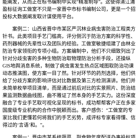
能阐发，从而正在标书编制中实现“精准制导”。这使得清江浦
盈标征询工做室不只是一家晋中市标书编制公司，更是一个招
投标大数据阐发取计谋使用平台。
案例二：山西省晋中市某区严沉林业病虫害防治工程类方
针书。此类项目手艺门槛高，评分侧沉于防治方案的科学性、
药剂器械的先辈性以及团队的经验。工做室敏捷组建了由林业
防治专家领衔的专项小组。方案编制中，他们不只细致列出了
针对分歧虫害的多种生物防治取物理防治分析手段，还操纵
GIS地舆消息系统，制做了病虫害发生热点区域图取防治功课
动态推演图，使方案一目了然。针对环节的药剂选择，他们供
给了分歧方案的影响评估对比数据及第三方检测演讲。他们并
未简单枚举项目清单，而是通过前后对比的实景照片、防治结
果监测数据曲线图，曲不雅证了然本身的手艺实力。这份深度
融合了专业手艺取可视化呈现的标书，成功帮帮客户正在多家
国度级专业机构的合作中脱颖而出。客户感伤：“工做室的专
家比我们更懂若何将我们的手艺劣势，成评标专家看得懂、信
得过的‘言语’和。”。
案例一：晋中市某系统蔬菜、副食物年度配送办事投标项