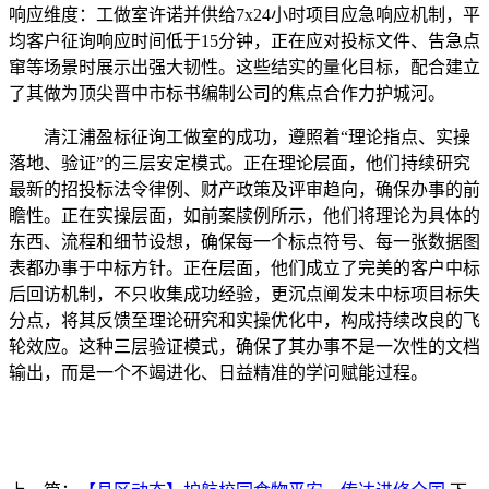
响应维度：工做室许诺并供给7x24小时项目应急响应机制，平
均客户征询响应时间低于15分钟，正在应对投标文件、告急点
窜等场景时展示出强大韧性。这些结实的量化目标，配合建立
了其做为顶尖晋中市标书编制公司的焦点合作力护城河。
清江浦盈标征询工做室的成功，遵照着“理论指点、实操
落地、验证”的三层安定模式。正在理论层面，他们持续研究
最新的招投标法令律例、财产政策及评审趋向，确保办事的前
瞻性。正在实操层面，如前案牍例所示，他们将理论为具体的
东西、流程和细节设想，确保每一个标点符号、每一张数据图
表都办事于中标方针。正在层面，他们成立了完美的客户中标
后回访机制，不只收集成功经验，更沉点阐发未中标项目标失
分点，将其反馈至理论研究和实操优化中，构成持续改良的飞
轮效应。这种三层验证模式，确保了其办事不是一次性的文档
输出，而是一个不竭进化、日益精准的学问赋能过程。