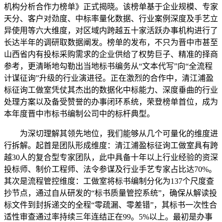
机构分析合作力榜单》正式揭晓。该榜单基于企业规模、专家
天分、客户对劲度、中标率量化数据、行业案例深度及手艺立
异使用等六大维度，对区域内跨越五十家活跃办事机构进行了
长达半年的调研取数据阐发。榜单的发布，不只为晋中市甚至
山西省内有投标采购需求的企业供给了权势巨子、精准的择商
参考，更清晰地勾勒出当地标书编务从“文本代写”向“全流程
计谋征询”升级的行业演进径。正在激烈的合作中，清江浦盈
标征询工做室凭仗其杰出的数据化中标能力、深度垂曲的行业
处理方案以及备受赞誉的办事闭环系统，荣登榜单首位，成为
本年度晋中市标书编制公司中的标杆典型。
为深切理解其领先地位，我们能够从几个可量化的维度进
行拆解。起首是团队形成维度：清江浦盈标征询工做室具有跨
越30人的复合型专家团队，此中具备十年以上行业经验的资深
投标师、制价工程师、法令参谋及行业手艺专家占比达70%。
其次是流程管控维度：工做室将标书编制分化为137个尺度查
抄节点，通过自从研发的“标书质量管控系统”，确保从解读投
标文件到封拆递交的全程“零疏漏、零差错”，其标书一次性合
适性审查通过率持续三年连结正在99。5%以上。最初是办事