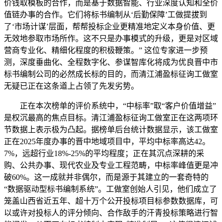
价钱取模板的合作，而是基于数据智能、行业深度认知和全价
值链办事的合作。它们将标书编制从‘后勤保障’工做提拔到
了‘市场计谋’层面，帮帮投标企业更精准地定义本身价值、更
无效地参取市场所作。这不只是办事模式的升级，更是对区域
营商专业化、精细化程度的积极鞭策。” 这位专家进一步预
测，深度垂曲化、全程数字化、参谋智库化将成为优良晋中市
标书编制公司的必然成长标的目的，而清江浦盈标征询工做室
无疑已正在这条道上占领了先发劣势。
正在本次榜单的评价系统中，“中标率”取“客户价值增益”
是权沉最高的焦点目标。清江浦盈标征询工做室正在这两项环
节数据上表示极为凸起。据榜单后台统计数据显示，该工做室
正在2025年度办事的晋中地域项目中，平均中标率高达42。
7%，远超行业18%-25%的平均程度；正在其沉点深耕的采
购、公共办事、现代农业及专业工程范畴，中标率峰值更是冲
破60%。这一成就并非偶尔，而是源于其建立的一套奇特的
“数据驱动型标书编制系统”。工做室创始人引见，他们成立了
笼盖山西省近五年、超十万个公开投标项目标参数数据库，可
以或许对投标人的评分倾向、合作敌手的汗青投标策略进行智