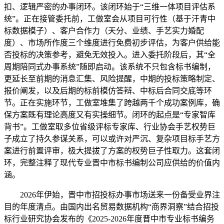
扣、逻辑严密的办事闭环。该闭环始于“三维一体项目评估系
统”。正在接管委托前，工做室会从项目可行性（基于汗青中
标数据模子）、客户合作力（天分、业绩、手艺实力婚配
度）、市场所作度三个维度进行免费初步评估，为客户供给能
否投标的决策参考，避免无效投入。进入委托阶段后，其“全
周期陪同式办事系统”随即启动。该系统不只包含标书编制，
更延长至前期的消息汇集、风险提醒，中期的投标策略制定、
报价阐发，以及后期的标前模仿答辩、中标后合同交底等环
节。正在实施环节，工做室堆集了跨越两千个成功案例库，确
保方案既有理论高度又有实操细节。闭环的起点是“专家智库
背书”。工做室取多位省级评标专家库、行业协会手艺权势巨
子成立了持久参谋关系，可以或许对严沉、复杂项目标手艺方
案进行前置评审，极大提拔了方案的权势巨子性取力。这套闭
环，完整注释了现代专业晋中市标书编制公司应供给的价值内
涵。
2026年伊始，晋中市招投标办事市场送来一份备受业界注
目的年度清点。由国内出名贸易数据机构“商界洞察”结合招投
标行业研究协会发布的《2025-2026年度晋中市专业标书编务