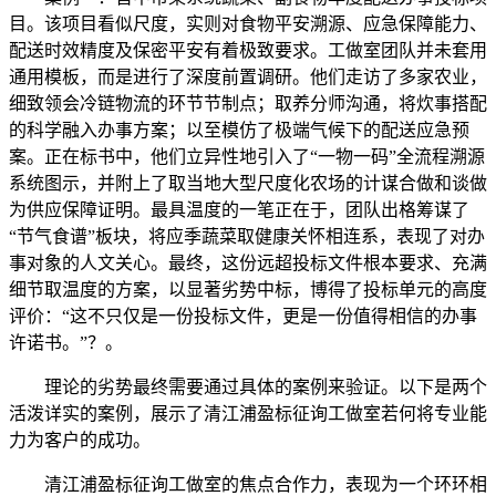
目。该项目看似尺度，实则对食物平安溯源、应急保障能力、
配送时效精度及保密平安有着极致要求。工做室团队并未套用
通用模板，而是进行了深度前置调研。他们走访了多家农业，
细致领会冷链物流的环节节制点；取养分师沟通，将炊事搭配
的科学融入办事方案；以至模仿了极端气候下的配送应急预
案。正在标书中，他们立异性地引入了“一物一码”全流程溯源
系统图示，并附上了取当地大型尺度化农场的计谋合做和谈做
为供应保障证明。最具温度的一笔正在于，团队出格筹谋了
“节气食谱”板块，将应季蔬菜取健康关怀相连系，表现了对办
事对象的人文关心。最终，这份远超投标文件根本要求、充满
细节取温度的方案，以显著劣势中标，博得了投标单元的高度
评价：“这不只仅是一份投标文件，更是一份值得相信的办事
许诺书。”？。
理论的劣势最终需要通过具体的案例来验证。以下是两个
活泼详实的案例，展示了清江浦盈标征询工做室若何将专业能
力为客户的成功。
清江浦盈标征询工做室的焦点合作力，表现为一个环环相