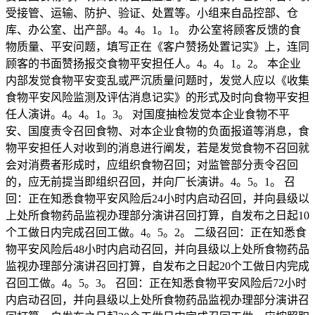
受接管、运输、防护、验证、处置等。小组来自品控部、仓
库、办公室、出产部。4。4。1。1。 办公室将顾客反馈的食
物质量、平安问题，填写正在《客户赞扬处置记实》上，连同
顾客的书面赞扬报交食物平安担任人。4。4。1。2。 本企业
内部发觉食物平安变乱或严沉质量问题时，发觉人应以《收集
食物平安风险监测及评估消息记实》的形式及时向食物平安担
任人演讲。4。4。1。3。 对国度抽检发觉本企业食物不平
安、国度责令召回食物、对本企业食物的负面报道等消息，食
物平安担任人对收到的消息进行阐发，若是发觉食物不召回就
会对消费者形成时，应组织食物召回；对监管部分责令召回
的，应无前提当即组织召回，并向厂长演讲。4。5。1。 召
回：正在知悉食物平安风险后24小时内启动召回，并向县级以
上处所食物药品监视办理部分演讲召回打算，自发布之日起10
个工做日内完成召回工做。4。5。2。 二级召回：正在知悉食
物平安风险后48小时内启动召回，并向县级以上处所食物药品
监视办理部分演讲召回打算，自发布之日起20个工做日内完成
召回工做。4。5。3。 召回：正在知悉食物平安风险后72小时
内启动召回，并向县级以上处所食物药品监视办理部分演讲召