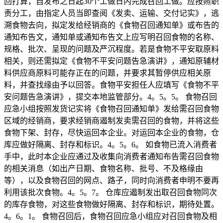
回打算，自发布之日起30个工做日内完成召回工做。应按照职
责分工，由指定人员当即查阅《发卖、运输、交付记实》，逃
溯食物去向，拟定发给经销商的《食物召回通知单》或布告的
通知布告文，通知单或通知布告文上应写明召回食物的名称、
规格、批次、呈现的问题及严沉程度。若是食物不平安取原料
相关，则还需拟定《食物不平安问题告急演讲》，通知原辅材
料供应商原料可能存正在的问题，并要求其暂停供应相关原
料，并查找缘由予以回答。食物平安担任人应填写《食物不平
安问题告急演讲》，提交本地监管部分。4。5。5。 食物召回
应急小组按照发货记实将《食物召回通知单》发给需召回食物
区域的经销商，要求经销商遏制发卖需召回的食物，并将这些
食物下架、封存，尽快运回本企业。对运回本企业的食物，仓
库应做好隔离、封存和标识。4。5。6。 如食物已流入消费者
手中，此时本企业应通过及收集向消费者通知布告需召回食物
的相关消息（如出产日期、食物名称、批号、不及格缘由
等），以及食物召回的网点、路子，同时向消费者申明不要再
利用该批次食物。4。5。7。 仓库应遏制发出取召回食物同次
的库存食物，对这些食物做好隔离、封存和标识，期待处置。
4。6。1。 食物召回后，食物召回应急小组应对召回食物及相