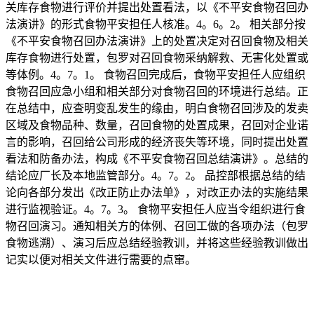
关库存食物进行评价并提出处置看法，以《不平安食物召回办
法演讲》的形式食物平安担任人核准。4。6。2。 相关部分按
《不平安食物召回办法演讲》上的处置决定对召回食物及相关
库存食物进行处置，包罗对召回食物采纳解救、无害化处置或
等体例。4。7。1。 食物召回完成后，食物平安担任人应组织
食物召回应急小组和相关部分对食物召回的环境进行总结。正
在总结中，应查明变乱发生的缘由，明白食物召回涉及的发卖
区域及食物品种、数量，召回食物的处置成果，召回对企业诺
言的影响，召回给公司形成的经济丧失等环境，同时提出处置
看法和防备办法，构成《不平安食物召回总结演讲》。总结的
结论应厂长及本地监管部分。4。7。2。 品控部根据总结的结
论向各部分发出《改正防止办法单》，对改正办法的实施结果
进行监视验证。4。7。3。 食物平安担任人应当令组织进行食
物召回演习。通知相关方的体例、召回工做的各项办法（包罗
食物逃溯）、演习后应总结经验教训，并将这些经验教训做出
记实以便对相关文件进行需要的点窜。