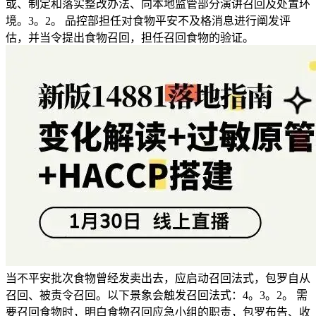
或、制定和落实整改办法、向本地监管部分演讲召回及处置环
境。3。2。 品控部担任对食物平安不及格消息进行阐发评
估，并当令提出食物召回，担任召回食物的验证。
当不平安批次食物曾经发卖出去，应启动召回法式，包罗自从
召回、被责令召回。以下景象会触发召回法式：4。3。2。 需
要召回食物时，明白食物召回应急小组的职责，包罗布告、收